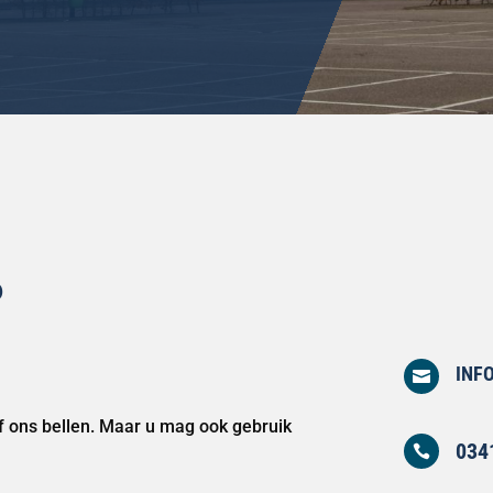
P
INF

of ons bellen. Maar u mag ook gebruik
034
